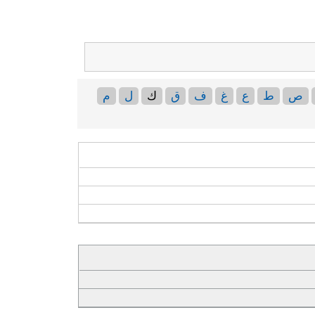
ص
ط
ع
غ
ف
ق
ك
ل
م