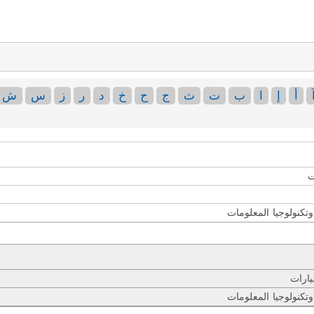
أ
إ
ا
ب
ت
ث
ج
ح
خ
د
ر
ز
س
ش
ت
وتكنولوجيا المعلومات
يارات
وتكنولوجيا المعلومات