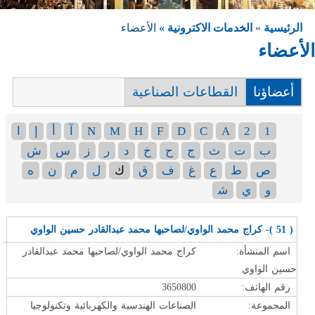
الرئيسية
»
الخدمات الاكترونية »
الأعضاء
الأعضاء
أعضاؤنا
القطاعات الصناعية
1
2
A
C
D
F
H
M
N
آ
أ
إ
ا
ب
ت
ث
ج
ح
خ
د
ر
ز
س
ش
ص
ط
ع
غ
ف
ق
ك
ل
م
ن
ه
و
ي
ﺷ
الصفحات
( 51 )- كراج محمد الواوي/لصاحبها محمد عبدالقادر حسين الواوي
اسم المنشأة:
كراج محمد الواوي/لصاحبها محمد عبدالقادر
حسين الواوي
رقم الهاتف:
3650800
المجموعة:
الصناعات الهندسية والكهربائية وتكنولوجيا