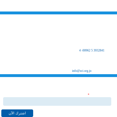
على تكريس نهج التطوير والتحديث في مختلف المجالات الاقتصادية والاجتماعية.
اتصل بنا
المملكة الأردنية الهاشمية
المركز الرئيسي
مكتب غرفة صناعة الزرقاء - فرع الضليل
هاتف :
3932841 5 00962- 4
فاكس 3932847 5 00962
ص.ب 8639 الزرقاء 13162
البريد الإلكتروني
info@zci.org.jo
اشترك بنشراتنا الاخبارية
‏البريد الإلكتروني ‏
*