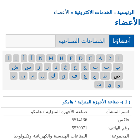
الرئيسية
»
الخدمات الاكترونية »
الأعضاء
الأعضاء
أعضاؤنا
القطاعات الصناعية
1
2
A
C
D
F
H
M
N
آ
أ
إ
ا
ب
ت
ث
ج
ح
خ
د
ر
ز
س
ش
ص
ط
ع
غ
ف
ق
ك
ل
م
ن
ه
و
ي
ﺷ
( 1 )- صناعة الأجهزة المنزلية / هامكو
اسم المنشأة:
صناعة الأجهزة المنزلية / هامكو
فاكس:
5514136
رقم الهاتف:
5539071
المجموعة:
الصناعات الهندسية والكهربائية وتكنولوجيا