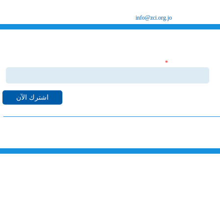
ص.ب 8639 الزرقاء 13162
البريد الإلكتروني
info@zci.org.jo
اشترك بنشراتنا الاخبارية
‏البريد الإلكتروني ‏
*
قم بالاشتراك بنشراتنا الاخبارية ليصلك كل ما هو جديد من اخبا
واحداث لدى غرفة صناعة الزرقاء على البريد الالكتروني الخاص بك.
خارطة الموقع
الرئيسية
خدماتنا
الهيكل التنظيمي