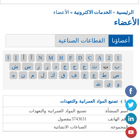
الرئيسية
»
الخدمات الاكترونية »
الأعضاء
الأعضاء
أعضاؤنا
القطاعات الصناعية
1
2
A
C
D
F
H
M
N
آ
أ
إ
ا
ب
ت
ث
ج
ح
خ
د
ر
ز
س
ش
ص
ط
ع
غ
ف
ق
ك
ل
م
ن
ه
و
ي
ﺷ
( 1 )- تصنيع المواد العمرانية والتعهدات
اسم المنشأة:
تصنيع المواد العمرانية والتعهدات
رقم الهاتف:
3743631مفصول
المجموعة:
الصناعات الانشائية