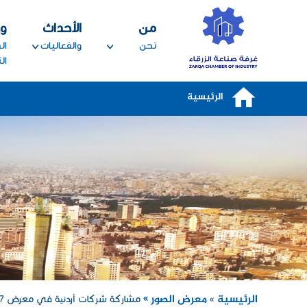
تجاوز إلى المحتوى الرئيسي
من
الأحداث
و
نحن
والفعاليات
ال
ال
الرئيسية
الرئيسية
معرض الصور »
»
مشاركة شركات أردنية في معرض Gulfood 2017 في دبي / الامارات