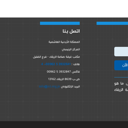
اتصل بنا
المملكة الأردنية الهاشمية
المركز الرئيسي
مكتب غرفة صناعة الزرقاء - فرع الضليل
3932841 5 00962- 4
هاتف :
فاكس 3932847 5 00962
ص.ب 8639 الزرقاء 13162
كل ما هو
info@zci.org.jo
البريد الإلكتروني
الزرقاء