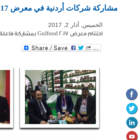
مشاركة شركات أردنية في معرض Gulfood 2017 في دبي / الامارات
الخميس, آذار 2, 2017
اختتام معرض Gulfood 2017 بمشاركة فاعلة وناجحة للجناح الأردني وبمشاركة 46 شركة أردنية من الصناعات الغذائية .