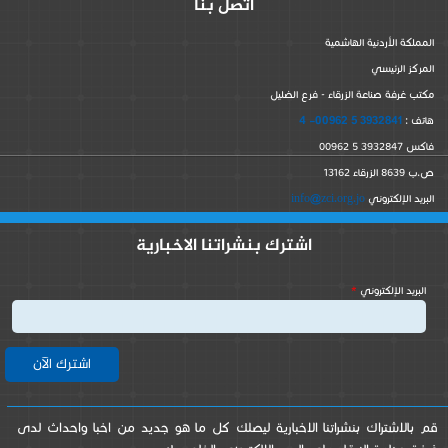
اتصل بنا
المملكة الأردنية الهاشمية
المركز الرئيسي
مكتب غرفة صناعة الزرقاء - فرع الضليل
3932841 5 00962- 4
هاتف :
فاكس 3932847 5 00962
ص.ب 8639 الزرقاء 13162
info@zci.org.jo
البريد الإلكتروني
اشترك بنشراتنا الاخبارية
‏البريد الإلكتروني ‏
*
قم بالاشتراك بنشراتنا الاخبارية ليصلك كل ما هو جديد من اخبا واحداث لدى