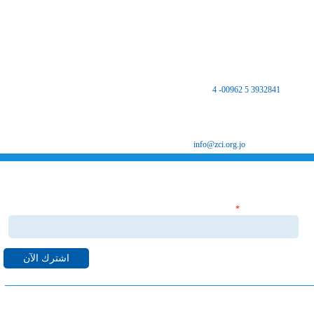
اتصل بنا
المملكة الأردنية الهاشمية
المركز الرئيسي
مكتب غرفة صناعة الزرقاء - فرع الضليل
هاتف :
3932841 5 00962- 4
فاكس 3932847 5 00962
ص.ب 8639 الزرقاء 13162
البريد الإلكتروني
info@zci.org.jo
اشترك بنشراتنا الاخبارية
‏البريد الإلكتروني ‏
*
قم بالاشتراك بنشراتنا الاخبارية ليصلك كل ما هو جديد من اخبا