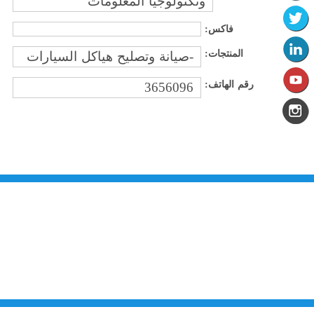
وتكنولوجيا المعلومات
فاكس:
المنتجات:
-صيانة وتصليح هياكل السيارات
رقم الهاتف:
3656096
من نحن
تقديم الخدمات المميزة لتلبي متطلبات القطاع الصناعي وتواكب التطورات على
الصعيدين الوطني والعالمي للارتقاء بالصناعة الأردنية إلى آفاق جديده بهدف تحقيق
نهضة كبرى لهذا القطاع الحيوي وتحقيق تنمية اجتماعية واقتصادية مستدامه والعمل
على تكريس نهج التطوير والتحديث في مختلف المجالات الاقتصادية والاجتماعية.