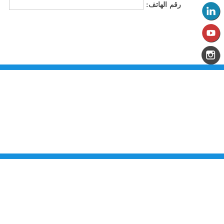
رقم الهاتف:
من نحن
تقديم الخدمات المميزة لتلبي متطلبات القطاع الصناعي وتواكب التطورات على
الصعيدين الوطني والعالمي للارتقاء بالصناعة الأردنية إلى آفاق جديده بهدف تحقيق
نهضة كبرى لهذا القطاع الحيوي وتحقيق تنمية اجتماعية واقتصادية مستدامه والعمل
على تكريس نهج التطوير والتحديث في مختلف المجالات الاقتصادية والاجتماعية.
اتصل بنا
المملكة الأردنية الهاشمية
المركز الرئيسي
مكتب غرفة صناعة الزرقاء - فرع الضليل