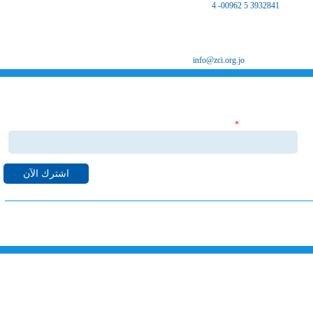
هاتف :
3932841 5 00962- 4
فاكس 3932847 5 00962
ص.ب 8639 الزرقاء 13162
البريد الإلكتروني
info@zci.org.jo
اشترك بنشراتنا الاخبارية
‏البريد الإلكتروني ‏
*
قم بالاشتراك بنشراتنا الاخبارية ليصلك كل ما هو جديد من اخبا
واحداث لدى غرفة صناعة الزرقاء على البريد الالكتروني الخاص بك.
خارطة الموقع
الرئيسية