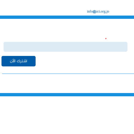
ص.ب 8639 الزرقاء 13162
info@zci.org.jo
البريد الإلكتروني
اشترك بنشراتنا الاخبارية
‏البريد الإلكتروني ‏
*
قم بالاشتراك بنشراتنا الاخبارية ليصلك كل ما هو جديد من اخبا واحداث لدى
غرفة صناعة الزرقاء على البريد الالكتروني الخاص بك.
خارطة الموقع
الرئيسية
خدماتنا
الهيكل التنظيمي