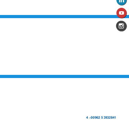
من نحن
تقديم الخدمات المميزة لتلبي متطلبات القطاع الصناعي وتواكب التطورات
على الصعيدين الوطني والعالمي للارتقاء بالصناعة الأردنية إلى آفاق جديده
بهدف تحقيق نهضة كبرى لهذا القطاع الحيوي وتحقيق تنمية اجتماعية
واقتصادية مستدامه والعمل على تكريس نهج التطوير والتحديث في مختلف
المجالات الاقتصادية والاجتماعية.
اتصل بنا
المملكة الأردنية الهاشمية
المركز الرئيسي
مكتب غرفة صناعة الزرقاء - فرع الضليل
3932841 5 00962- 4
هاتف :
فاكس 3932847 5 00962