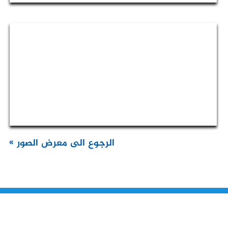
الرجوع الى معرض الصور »
من نحن
تقديم الخدمات المميزة لتلبي متطلبات القطاع الصناعي وتواكب التطورات