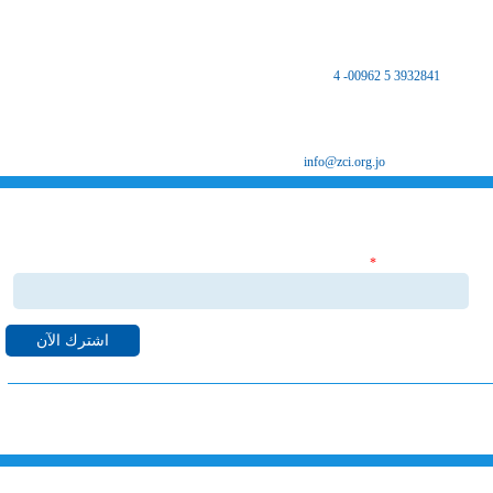
المركز الرئيسي
مكتب غرفة صناعة الزرقاء - فرع الضليل
هاتف :
3932841 5 00962- 4
فاكس 3932847 5 00962
ص.ب 8639 الزرقاء 13162
البريد الإلكتروني
info@zci.org.jo
اشترك بنشراتنا الاخبارية
‏البريد الإلكتروني ‏
*
قم بالاشتراك بنشراتنا الاخبارية ليصلك كل ما هو جديد من اخبا
واحداث لدى غرفة صناعة الزرقاء على البريد الالكتروني الخاص بك.
خارطة الموقع