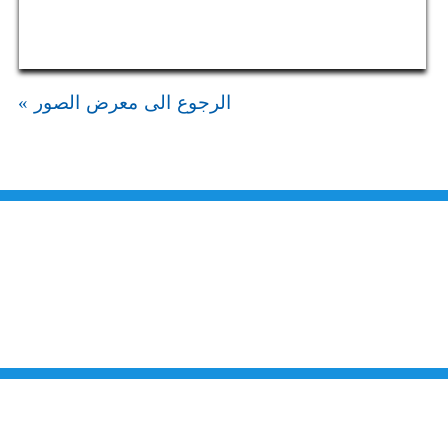
الرجوع الى معرض الصور »
من نحن
تقديم الخدمات المميزة لتلبي متطلبات القطاع الصناعي وتواكب التطورات على
الصعيدين الوطني والعالمي للارتقاء بالصناعة الأردنية إلى آفاق جديده بهدف تحقيق
نهضة كبرى لهذا القطاع الحيوي وتحقيق تنمية اجتماعية واقتصادية مستدامه والعمل
على تكريس نهج التطوير والتحديث في مختلف المجالات الاقتصادية والاجتماعية.
اتصل بنا
المملكة الأردنية الهاشمية